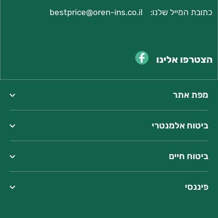
כתובת המייל שלנו:
bestprice@oren-ins.co.il
הצטרפו אלינו
מפת אתר
ביטוח אלמנטרי
כתובתנו:
המצודה 23, אזור
ביטוח חיים
טל':
077-2207000
שעות פעילות:
פיננסי
מחלקת שירות: 08:30-16:30
מחלקת מכירות וחידושים:
08:30-17:00