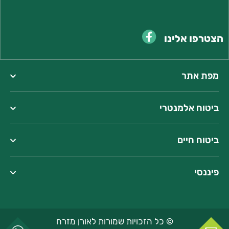
הצטרפו אלינו
מפת אתר
ביטוח אלמנטרי
כתובתנו:
המצודה 23, אזור
ביטוח חיים
טל':
077-2207000
שעות פעילות:
פיננסי
מחלקת שירות: 08:30-16:30
מחלקת מכירות וחידושים:
08:30-17:00
כתובת המייל שלנו:
bestprice@oren-ins.co.il
© כל הזכויות שמורות לאורן מזרח