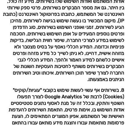
אודות המשתמש ואודות השימוש שלו בשירותים. מידע זה כולל,
בין היתר, גם את מספר המבקרים בשירותים, פרטי ספק שירותי
האינטרנט של המשתמש, כתובתו בפרוטוקול האינטרנט (כתובת
IP), מיקום המכשיר בו נעשה שימוש בגישה לשירותים, מהיכן
הגיע לשירותים, זמני ואופני השימוש בשירותים, סוג הדפדפן
ופרטים נוספים המעידים על אופן השימוש בשירותים, הסכמה
לשימוש במידע לצורכי החברה, שיפור חווית הגלישה, בדיקות
פנימיות וכדומה. המידע הכללי נאסף על בסיס מצטבר ולא
מזוהה אישית, דהיינו, לא ניתן לשייך כל מידע מזהה ופרטים
אישיים כלשהם למידע האמור ולהפך. המידע הכללי לגבי
המבקרים בשירותים משותף לחטיבות העסקיות השונות של
החברה לצורך שיפור תוכן השירותים, איכותו וטיב השירותים
הניתנים באמצעותו.
8. בשירותים אף עשוי לעשות שימוש בקובצי "עוגיות/קוקיס"
(Cookies) לרבות של Google Analytics לצורך תפעולו
השוטף והתקין, ובכלל זה על מנת לאסוף נתונים סטטיסטיים
אודות השימוש בו, אימות פרטים, התאמת השירותים להעדפות
האישיות של המשתמש, אפיון המוצרים המתאימים לו, הצעת
פרסומות מותאמות עבורו והצגת מידע מותאם עבורו בהתאם