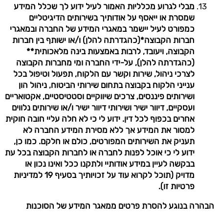
מבלי לגרוע מכלליות האמור לעיל ידוע לך שכלל המידע
שמסרת או ייאסף על אודותיך בשירותים הדיגיטליים
כמפורט לעיל יישמר במאגרי המידע של החברה ובמאגרי
חברות הקבוצה*(כהגדרתה להלן) ו/או ישותף בין חברות
הקבוצה, ויעובד, לרבות באמצעות בינה מלאכותית**
(כהגדרתה להלן), על-ידי החברה ומי מחברות הקבוצה
לצרכי ניהול, שירות וקשר עם הלקוח, תפעול וטיפול בכל
ענייני הלקוח בקבוצה בתחום שירותי הביטוח, ניהול הון
ושירותים פיננסים, צרכים שיווקיים וסטטיסטיים, אקטואריים
ועסקיים, דיוור ישיר ושירותי דיוור ישיר ו/או שירותים נלווים
אחרים בכפוף לכל דין. ידוע לי כי לא חלה עליי חובה חוקית
למסור את המידע אך ללא מסירת המידע החברה לא
תעניק את השירותים המפורטים, כולם או חלקם. כמו כן,
ידוע לי כי אוכל לפנות לחברה או לחברות הקבוצה בכל עת
בבקשה לעיין במידע אודותיי ולתקנו ככל ואינו נכון או
מדויק (תוכל לקרוא עוד על זכויותיך בסעיף 19 למדיניות
פרטיות זו).
הבהרה בנוגע להסרת פרטים ממאגר המידע של הסוכנות