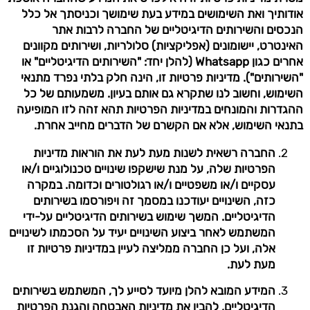
אודותיך ואת השימושים במידע בעת שימושך וכניסתך אל כלל
הנכסים והשירותים הדיגיטליים של החברה לרבות אתר
האינטרט, יישומונים (אפליקציות) סלולריות, ושירותים מקוונים
אחרים כגון Whatsapp (להלן יחד: "השירותים הדיגיטליים" או
"השירותים"). מדיניות פרטיות זו, הינה חלק בלתי נפרד מתנאי
השימוש, וחשוב לנו שתקרא גם אותם בעיון. משמעותם של כל
ההגדרות והמונחים במדיניות הפרטיות תהא זהה לזו המופיעה
בתנאי השימוש, אלא אם הקשרם של הדברים מחייב אחרת.
החברה רשאית לשנות מעת לעת את הוראות מדיניות
הפרטיות שלה, על מנת שישקפו שינויים טכנולוגיים ו/או
עסקיים ו/או משפטיים ו/או רגולטורים וכדומה. במקרה
כזה, השינויים יעודכנו במסמך זה ויפורסמו בשירותים
הדיגיטליים. המשך שימוש בשירותים הדיגיטליים על-ידי
המשתמש לאחר ביצוע השינויים יעיד על הסכמתו לשינויים
אלה, ועל כן החברה ממליצה לעיין במדיניות פרטיות זו
מעת לעת.
המידע המובא להלן מיועד לסייע לך, המשתמש בשירותים
הדיגיטליים, להבין את מדיניות האבטחה והגנת הפרטיות