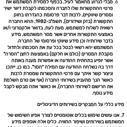
מבלי לגרוע מהאמור לעיל, בכפוף למסירת המשתמש את
פרטי ההתקשרות שלו לחברה והסכמתו לקבלת דיוור ישיר
ומסרים שיווקיים, לרבות דבר פרסומת כהגדרתו בחוק
התקשורת (בזק ושידורים), תשמ"ב-1982, תהא החברה
רשאית לשלוח למשתמש, מעת לעת, בדואר אלקטרוני ו/או
באמצעי התקשרות אחרים אשר מסר המשתמש, מידע
בדבר שירותיה וכן מידע שיווקי ופרסומי של החברה.
המשתמש יהא רשאי לבטל בכל עת את הסכמתו ולחדול
מקבלת המסרים (כולם או חלקם) באמצעות לחצן "הסרה"
אשר יופיע בתחתית ההודעה או אפשרות מענה באותה
דרך בה נשלחה ההודעה עם המילה "הסר". כמו כן, ייתכן
וניצור קשר איתך עם פרטי ההתקשרות שמסרת לרבות
כאשר הנך מתעניין בשירותי החברה (אף אם טרם השלמת
את הרישום לשירותי החברה), או כאשר אתה מבקש לקבל
מידע נוסף.
מידע כללי על המבקרים בשירותים הדיגיטליים
7. אנו עושים שימוש בכלים אוטומטיים לצורך אפיון השימוש של
המשתמש בשירותים ושיפור החוויה. כלים אלה אוספים מידע