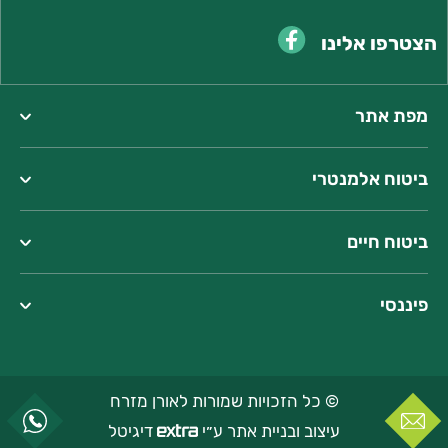
הצטרפו אלינו
מפת אתר
ביטוח אלמנטרי
כתובתנו:
המצודה 23, אזור
ביטוח חיים
טל':
077-2207000
שעות פעילות:
פיננסי
מחלקת שירות: 08:30-16:30
מחלקת מכירות וחידושים:
08:30-17:00
כתובת המייל שלנו:
bestprice@oren-ins.co.il
© כל הזכויות שמורות לאורן מזרח
עיצוב ובניית אתר ע״י
דיגיטל